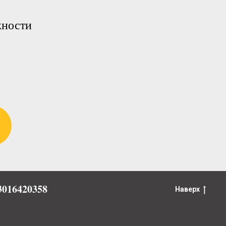
жности
016420358
Наверх