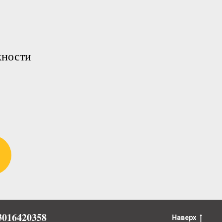
жности
016420358
Наверх