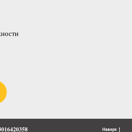
жности
016420358
Наверх