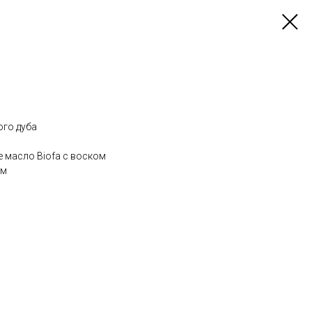
ого дуба
 масло Biofa c воском
ем