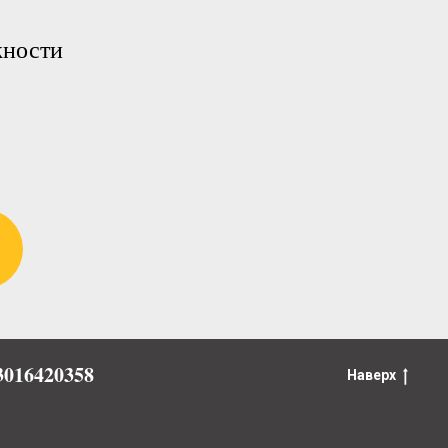
жности
016420358
Наверх