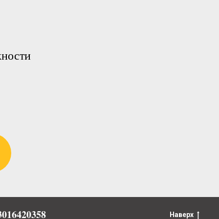
жности
016420358
Наверх