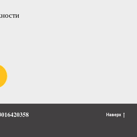
жности
016420358
Наверх