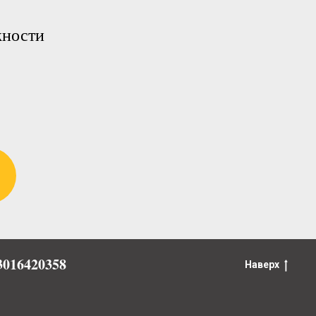
жности
016420358
Наверх