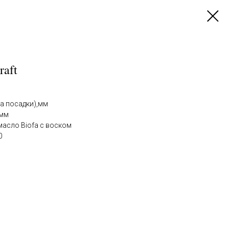
raft
а посадки),мм
0мм
масло Biofa с воском
0