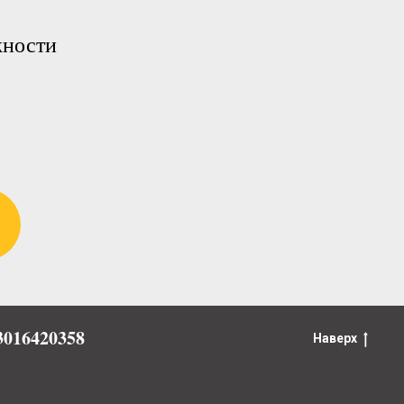
жности
016420358
Наверх