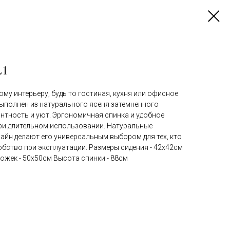
L1
му интерьеру, будь то гостиная, кухня или офисное
выполнен из натурального ясеня затемненного
гантность и уют. Эргономичная спинка и удобное
ри длительном использовании. Натуральные
айн делают его универсальным выбором для тех, кто
добство при эксплуатации. Размеры сидения - 42х42см
ожек - 50х50см Высота спинки - 88см