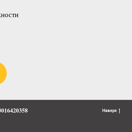
жности
016420358
Наверх