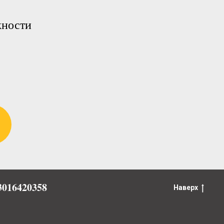
жности
016420358
Наверх